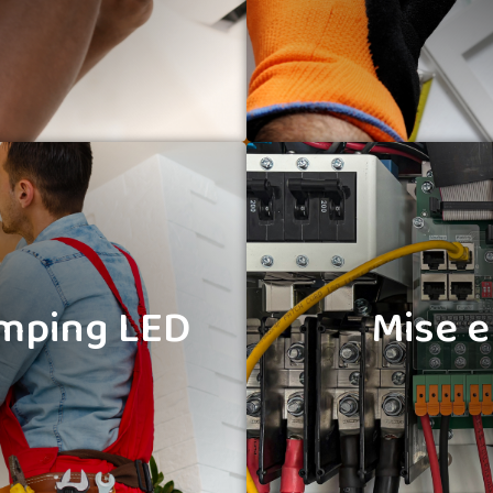
informatiques. N
 rénovation et les
dépannage, la prog
ution de vos locaux.
amping LED
Mise 
amping LED
Mise 
s au
réseau d’éclairage
,
Suite à un audit, un 
complète. Le
relamping
contrôle, nous réaliso
iorer le confort visuel,
de
mise en conformité
t de moderniser vos
mise aux normes
er de lourds travaux.