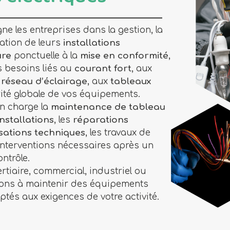
s électriques
 les entreprises dans la gestion, la
ration de leurs
installations
ure
ponctuelle à la
mise en conformité
,
s besoins liés au
courant fort
, aux
u
réseau d’éclairage
, aux
tableaux
rité globale de vos équipements.
n charge la
maintenance de tableau
installations
, les
réparations
sations techniques
, les travaux de
 interventions nécessaires après un
ntrôle.
tertiaire, commercial, industriel ou
dons à maintenir des équipements
ptés aux exigences de votre activité.