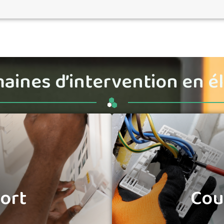
ines d’intervention en él
Cou
ort
CMULTISERV prend éga
ns en
courant fort
pour
ort
Cou
en
courant faible
:
in
leur sécurité et leur
techniques, vidéo
 couvrent la recherche
télécommandes, 
oupure
, la maintenance