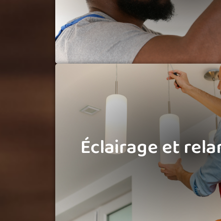
des équipements, les travaux de
adaptations nécessaires à l’évol
Éclairage et rel
Éclairage et rel
Nous accompagnons vos projets lié
de la maintenance à la rénovation 
pour passage aux LED
permet d’amél
de réduire les consommations e
espaces sans nécessairement engag