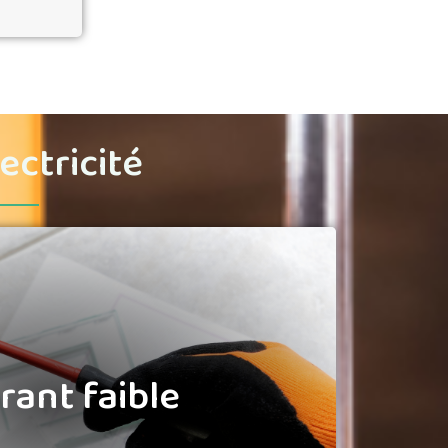
ectricité
rant faible
lement en charge les installations
rant faible
terphonie
,
contrôle d’accès
, alarmes
surveillance, digicodes, badges,
Vigik et câblage des réseaux