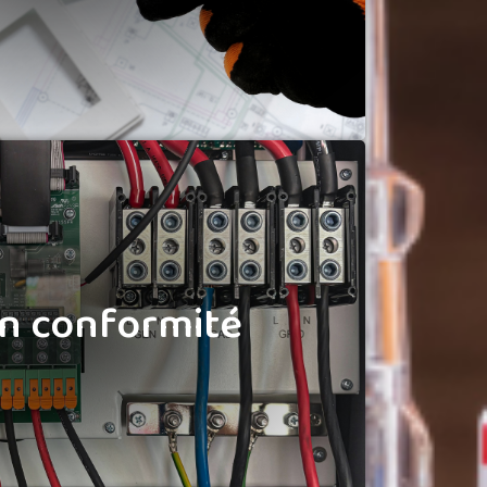
ous assurons la maintenance, le
rammation et l’évolution de vos
équipements.
en conformité
en conformité
contrôle ou un rapport de bureau de
ns les
levées de réserves
, les travaux
et les interventions nécessaires à la
de vos installations électriques.