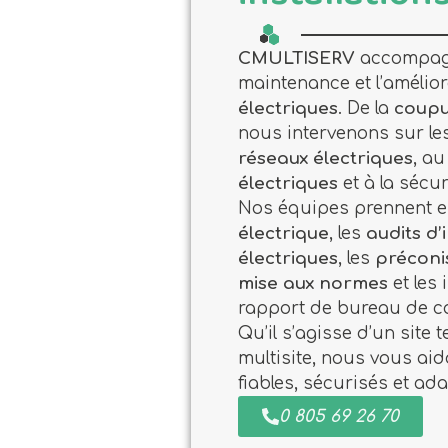
installation
CMULTISERV
accompagne
maintenance et l’amélio
électriques
. De la
coup
nous intervenons sur le
réseaux électriques
, a
électriques
et à la sécu
Nos équipes prennent e
électrique
, les
audits d’
électriques
, les
préconi
mise aux normes
et les
rapport de bureau de co
Qu’il s’agisse d’un site 
multisite, nous vous ai
fiables, sécurisés et ada
0 805 69 26 70