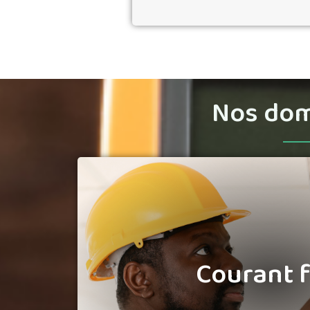
Nos doma
Courant f
Nous intervenons sur les installatio
Courant f
assurer leur bon fonctionnement, 
continuité d’usage. Nos prestations
de panne, la remise en état après
c