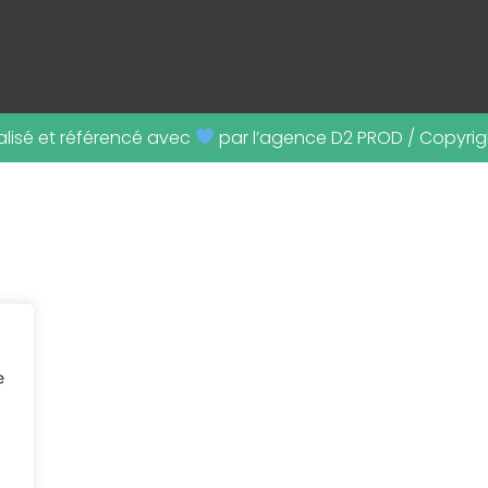
éalisé et référencé avec
par l’agence D2 PROD / Copyrig
e